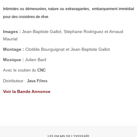
Intimistes ou démesurées, nature ou extravagantes, e
mbarquement immédiat
pour des croisières de rêve.
Images :
Jean-Baptiste Gallot, Stéphane Rodriguez et Arnaud
Maurial
Montage :
Clotilde Bourguignat et
Jean-Baptiste Gallot
Musique :
Julien Baril
Avec le soutien du
CNC
Distributeur :
Java Films
Voir la Bande Annonce
LES FIILMS DE L'ODYSSÉE