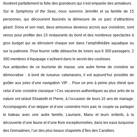
illustrent parfaitement la folie des grandeurs qui s’est emparée des armateurs.
Sur le
Symphony of the Seas
, nous suivrons Jennifer et sa famille de 15
personnes, qui découvrent fascinés la démesure de ce parc d’attractions
géant. Dona et son mari, deux amoureux devenus accros aux croisières, sont
venus pour profiter des 23 restaurants du bord et des nombreux spectacles à
gros budget qui se déroulent chaque soir dans l’amphithéâtre aquatique ou
sur la patinoire. Pour fournir cette débauche de loisirs aux 6 300 passagers, 2
300 membres d’équipage s’activent dans le secret des coulisses.
Aux antipodes de ce tourisme de masse, une autre forme de croisière se
démocratise : à bord de luxueux catamarans, il est aujourd’hui possible de
goûter aux joies d’une navigation VIP… Pour un prix à peine plus élevé que
celui d’une croisière classique !
Ces vacances authentiques au plus près de la
nature ont séduit Elisabeth et Pierre, à l’occasion de leurs 10 ans de mariage.
Accompagnés d’un skipper et d’une cuisinière hors pair, le couple va partager
le bateau avec une autre famille, Lauriane, Manu et leurs enfants, à la
découverte d’une faune et d’une flore exceptionnelles,
dans les eaux turquoise
des Grenadines,
l’un des plus beaux chapelets d’îles des Caraïbes.